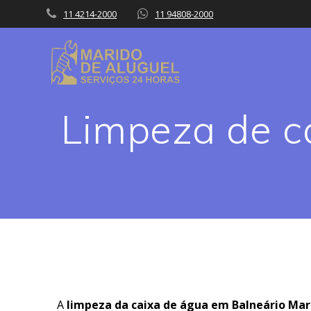
Skip
11 4214-2000
11 94808-2000
to
content
Limpeza de c
A
limpeza da caixa de água em Balneário Mar