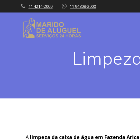
Skip
11 4214-2000
11 94808-2000
to
content
Limpeza
A
limpeza da caixa de água em Fazenda Aric