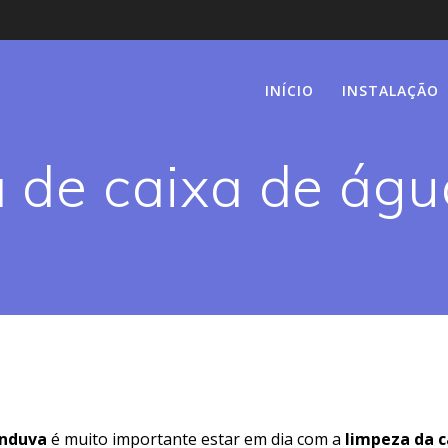
INÍCIO
INSTALAÇÃO
 de caixa de ág
anduva
é muito importante estar em dia com a
limpeza da c