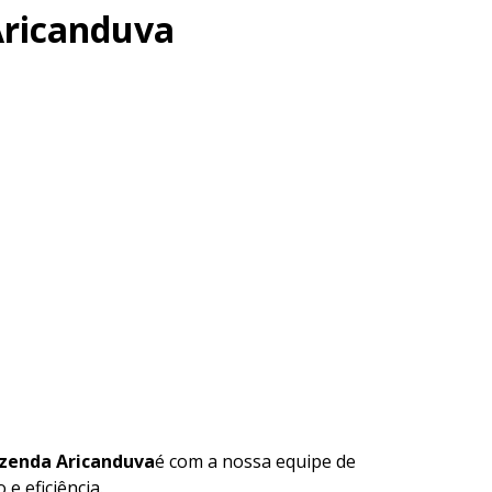
Aricanduva
azenda Aricanduva
é com a nossa equipe de
e eficiência.