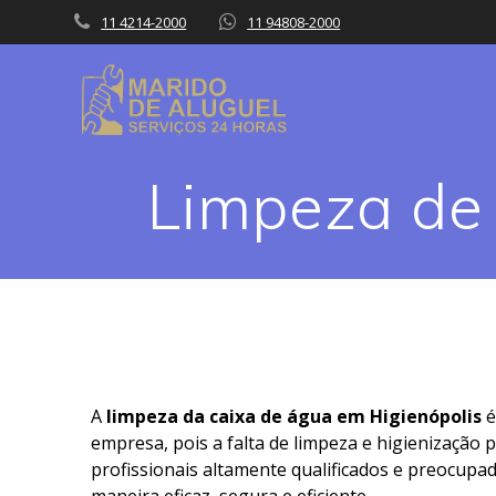
Skip
11 4214-2000
11 94808-2000
to
content
Limpeza de 
A
limpeza da caixa de água em Higienópolis
é
empresa, pois a falta de limpeza e higienização
profissionais altamente qualificados e preocupad
maneira eficaz, segura e eficiente.