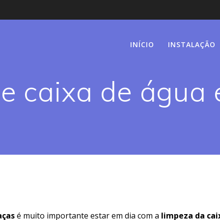
INÍCIO
INSTALAÇÃO
e caixa de água 
aças
é muito importante estar em dia com a
limpeza da cai