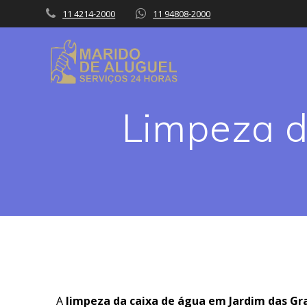
Skip
11 4214-2000
11 94808-2000
to
content
Limpeza d
A
limpeza da caixa de água em Jardim das Gr