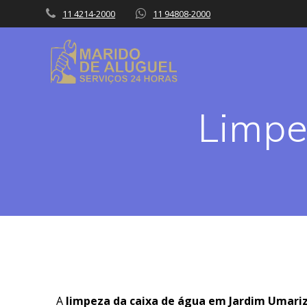
Skip
11 4214-2000
11 94808-2000
to
content
Limpe
A
limpeza da caixa de água em Jardim Umari