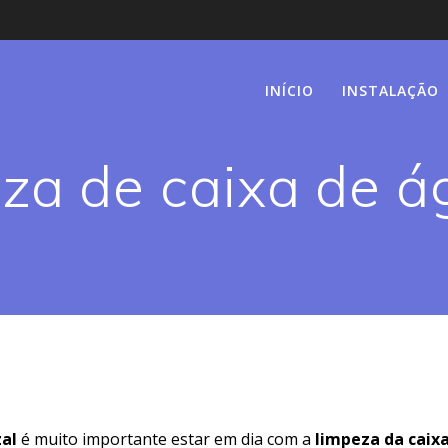
INÍCIO
INSTALAÇÃO
za de caixa de á
zal
é muito importante estar em dia com a
limpeza da caix