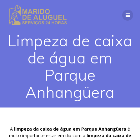
Skip
to
content
Limpeza de caixa
de água em
Parque
Anhangüera
A
limpeza da caixa de água em Parque Anhangüera
é
muito importante estar em dia com a
limpeza da caixa de