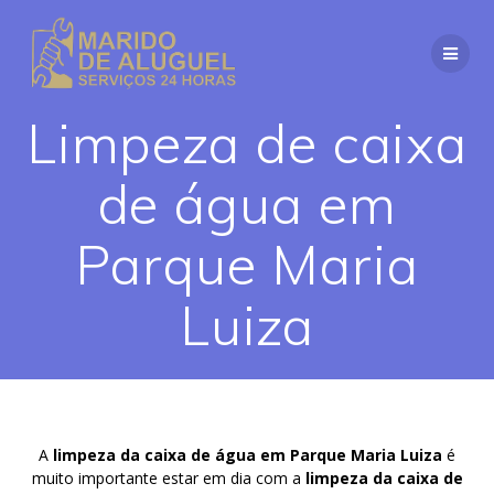
Skip
to
content
Limpeza de caixa
de água em
Parque Maria
Luiza
A
limpeza da caixa de água em Parque Maria Luiza
é
muito importante estar em dia com a
limpeza da caixa de