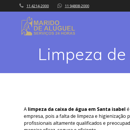
Skip
11 4214-2000
11 94808-2000
to
content
Limpeza de 
A
limpeza da caixa de água em Santa isabel
é
empresa, pois a falta de limpeza e higienização
profissionais altamente qualificados e preocupad
maneira eficaz, segura e eficiente.