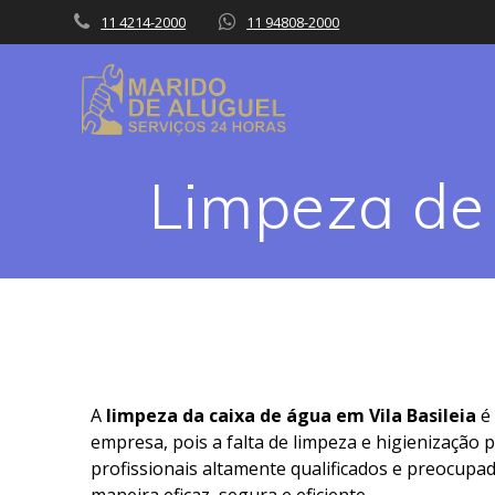
Skip
11 4214-2000
11 94808-2000
to
content
Limpeza de 
A
limpeza da caixa de água em Vila Basileia
é
empresa, pois a falta de limpeza e higienização
profissionais altamente qualificados e preocupad
maneira eficaz, segura e eficiente.